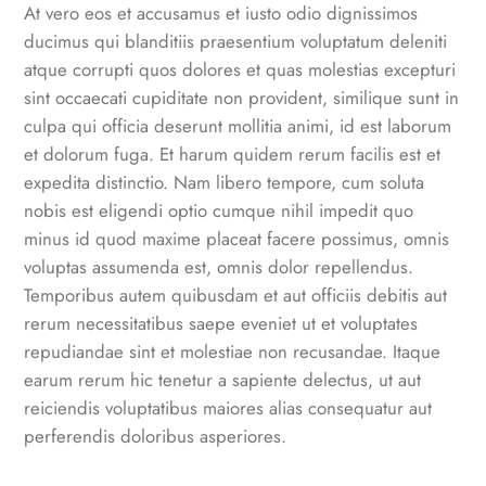
At vero eos et accusamus et iusto odio dignissimos
ducimus qui blanditiis praesentium voluptatum deleniti
atque corrupti quos dolores et quas molestias excepturi
sint occaecati cupiditate non provident, similique sunt in
culpa qui officia deserunt mollitia animi, id est laborum
et dolorum fuga. Et harum quidem rerum facilis est et
expedita distinctio. Nam libero tempore, cum soluta
nobis est eligendi optio cumque nihil impedit quo
minus id quod maxime placeat facere possimus, omnis
voluptas assumenda est, omnis dolor repellendus.
Temporibus autem quibusdam et aut officiis debitis aut
rerum necessitatibus saepe eveniet ut et voluptates
repudiandae sint et molestiae non recusandae. Itaque
earum rerum hic tenetur a sapiente delectus, ut aut
reiciendis voluptatibus maiores alias consequatur aut
perferendis doloribus asperiores.