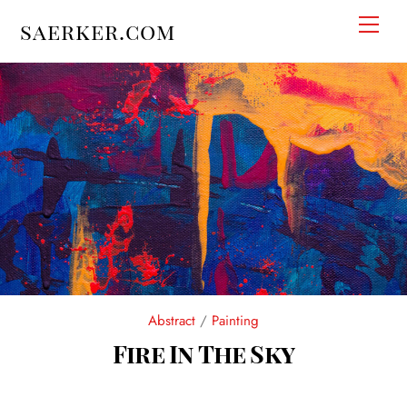
Skip
Men
saerker.com
to
content
Abstract
/
Painting
Fire In The Sky